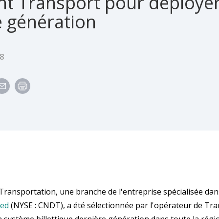
t Transport pour déployer 
e génération
e
8
ransportation, une branche de l'entreprise spécialisée dan
ted
(NYSE : CNDT), a été sélectionnée par l'opérateur de Tr
un système billettique dernière génération dans toute la rég