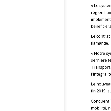
« Le systè
région fla
implémenté
bénéficier
Le contrat
flamande.
« Notre sy
dernière t
Transporta
l'intégrali
Le nouveau
fin 2019, s
Conduent T
mobilité,