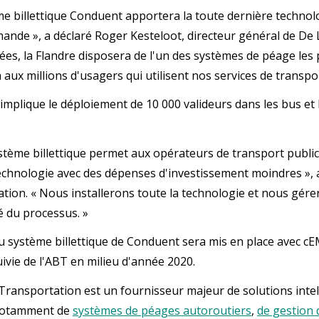
me billettique Conduent apportera la toute dernière technol
mande », a déclaré Roger Kesteloot, directeur général de De L
es, la Flandre disposera de l'un des systèmes de péage les 
a aux millions d'usagers qui utilisent nos services de transp
 implique le déploiement de 10 000 valideurs dans les bus et
stème billettique permet aux opérateurs de transport public 
echnologie avec des dépenses d'investissement moindres », 
tion. « Nous installerons toute la technologie et nous gére
té du processus. »
 système billettique de Conduent sera mis en place avec c
uivie de l'ABT en milieu d'année 2020.
ransportation est un fournisseur majeur de solutions intell
 notamment de
systèmes de péages autoroutiers
,
de gestion