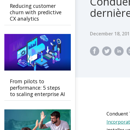
Conduen
Reducing customer
dernièr
churn with predictive
CX analytics
Published Dat
December 18, 201
From pilots to
performance: 5 steps
to scaling enterprise AI
Conduent T
Incorpora
installer 