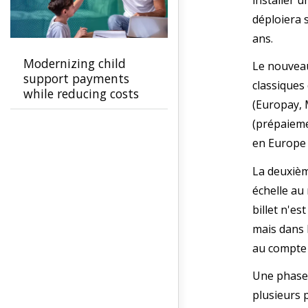
déploiera 
ans.
Modernizing child
Le nouveau
support payments
classiques
while reducing costs
(Europay, 
(prépaieme
en Europe 
La deuxièm
échelle au 
billet n'e
mais dans 
au compte 
Une phase 
plusieurs p