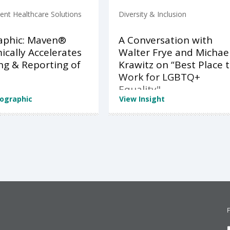
nt Healthcare Solutions
Diversity & Inclusion
aphic: Maven®
A Conversation with
cally Accelerates
Walter Frye and Michae
ng & Reporting of
Krawitz on “Best Place 
Work for LGBTQ+
Equality"
fographic
View Insight