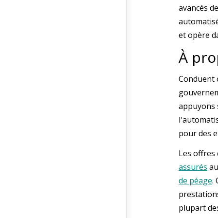
avancés d
automatisé
et opère d
À pr
Conduent c
gouverneme
appuyons su
l'automati
pour des e
Les offres
assurés
au
de péage
.
prestations
plupart de