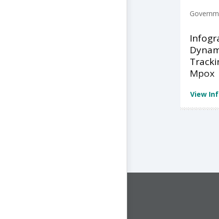
Governme
Infogr
Dynami
Tracki
Mpox
View In
CONNECT WITH US