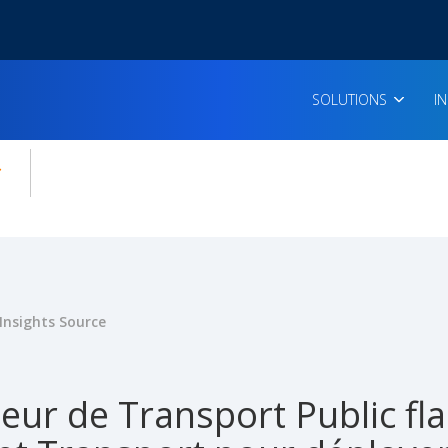
SOLUTIONS
I
enu for:
icles
Insights Source
eur de Transport Public fl