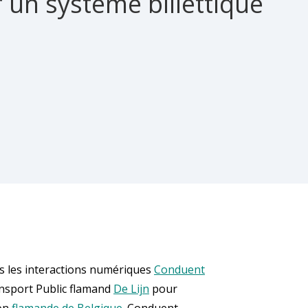
un système billettique
s les interactions numériques
Conduent
ansport Public flamand
De Lijn
pour
ion
flamande de Belgique
. Conduent